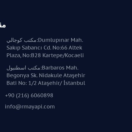
مق
مكتب كوجالي:Dumlupınar Mah.
Sakıp Sabancı Cd. No:66 Altek
Plaza, No:B28 Kartepe/Kocaeli
مكتب اسطنبول:Barbaros Mah.
Begonya Sk. Nidakule Ataşehir
Bati No: 1/2 Ataşehir/ İstanbul
+90 (216) 6060898
info@rmayapi.com