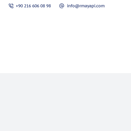
+90 216 606 08 98
info@rmayapi.com
ءات وتعهد
معلومات حولنا
الصفحة الرئيسية